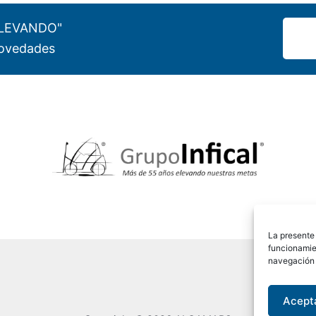
"ELEVANDO"
 novedades
La presente 
funcionamie
navegación y
Acept