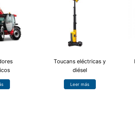
dores
Toucans eléctricas y
icos
diésel
ás
Leer más