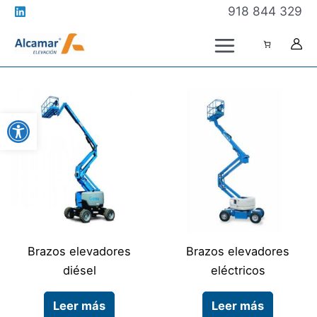
Ir
918 844 329
al
contenido
Abrir barra de herramientas
Brazos elevadores
Brazos elevadores
diésel
eléctricos
Leer más
Leer más