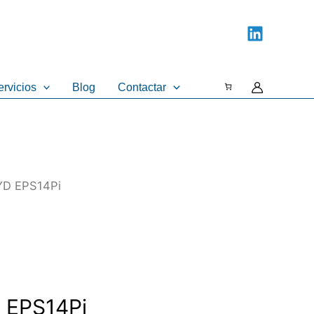
ervicios
Blog
Contactar
BYD EPS14Pi
D EPS14Pi