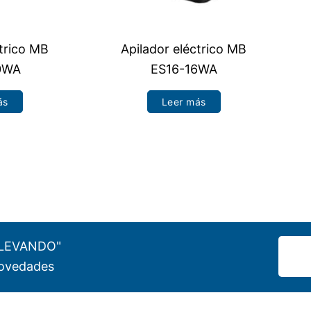
ctrico MB
Apilador eléctrico MB
0WA
ES16-16WA
ás
Leer más
"ELEVANDO"
 novedades