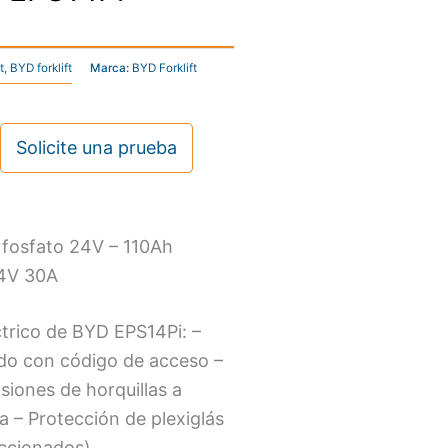
t
,
BYD forklift
Marca:
BYD Forklift
Solicite una prueba
o fosfato 24V – 110Ah
24V 30A
éctrico de BYD EPS14Pi: –
ado con código de acceso –
iones de horquillas a
a – Protección de plexiglás
eccionados)