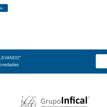
ás
"ELEVANDO"
 novedades